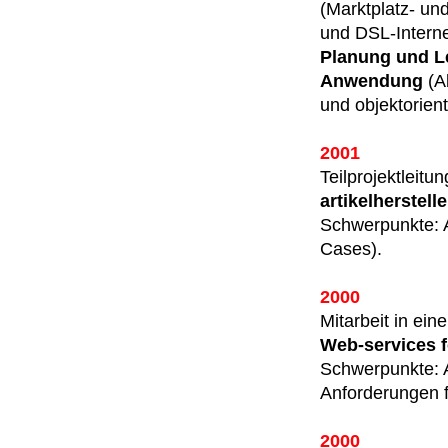
(Marktplatz- un
und DSL-Interne
Planung und L
Anwendung
(Ab
und objektorien
2001
Teilprojektleitu
artikelherstelle
Schwerpunkte: A
Cases).
2000
Mitarbeit in e
Web-services fo
Schwerpunkte: A
Anforde­rungen 
2000