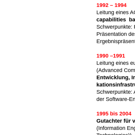
1992 – 1994
Leitung eines A
capabilities b
Schwerpunkte: Pr
Präsentation d
Ergebnispräsent
1990 –1991
Leitung eines e
(Advanced Comm
Entwicklung, 
kationsinfrastr
Schwer­punkte: 
der Software-En
1995 bis 2004
Gutachter für
(Information Eng