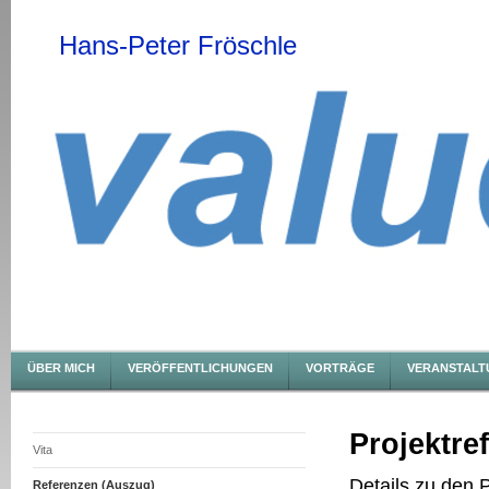
Hans-Peter Fröschle
ÜBER MICH
VERÖFFENTLICHUNGEN
VORTRÄGE
VERANSTALT
Projektre
Vita
Details zu den P
Referenzen (Auszug)