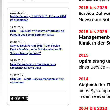
2015 bis 2025
20.03.2014:
Service Deliv
Mobile Security - HMD Vol. 51, Februar 2014
Newsroom Softw
ist erschienen
14.02.2014:
2015 bis 2025
HMD - Praxis der Wirtschaftsinformatik ab
Februar 2014 beim Springer Verlag
Management-C
07.10.2013:
Klinik in der 
Service Desk Forum 2013: "Der Service
Desk - Stiefkind oder Schaltstelle des IT
Service Managements?"
2015
Optimierung u
02.10.2013:
Neue Perspektiven - Eindrücke vom
eines Service Pr
CloudOps Summit 2013
12.12.2012:
2014
HMD 288 - Cloud-Service-Management ist
erschienen
Abgleich der 
eines Systemprov
in den relevan
2004 bis 2013