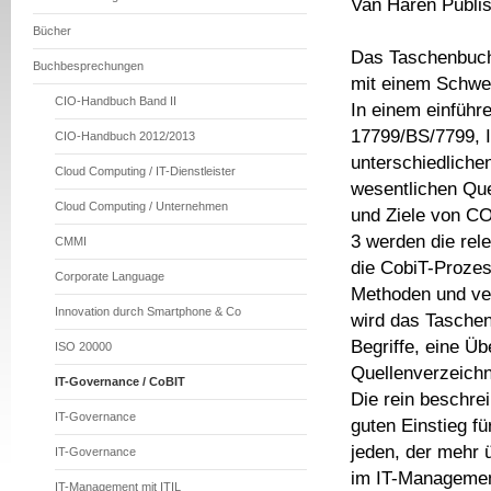
Van Haren Publis
Bücher
Das Taschenbuch 
Buchbesprechungen
mit einem Schwer
CIO-Handbuch Band II
In einem einführ
17799/BS/7799, 
CIO-Handbuch 2012/2013
unterschiedliche
Cloud Computing / IT-Dienstleister
wesentlichen Que
Cloud Computing / Unternehmen
und Ziele von COB
3 werden die rele
CMMI
die CobiT-Prozess
Corporate Language
Methoden und ver
Innovation durch Smartphone & Co
wird das Taschen
Begriffe, eine Ü
ISO 20000
Quellenverzeichn
IT-Governance / CoBIT
Die rein beschre
IT-Governance
guten Einstieg fü
jeden, der mehr
IT-Governance
im IT-Management
IT-Management mit ITIL