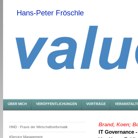
Hans-Peter Fröschle
ÜBER MICH
VERÖFFENTLICHUNGEN
VORTRÄGE
VERANSTALT
Brand,
Koen;
Bo
HMD - Praxis der Wirtschaftsinformatik
IT Governance 
itService Management