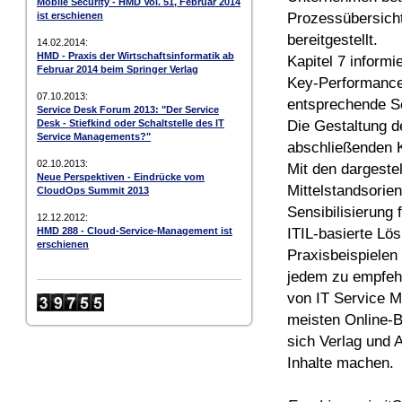
Mobile Security - HMD Vol. 51, Februar 2014
Prozessübersicht
ist erschienen
bereitgestellt.
14.02.2014:
HMD - Praxis der Wirtschaftsinformatik ab
Kapitel 7 informi
Februar 2014 beim Springer Verlag
Key-Performance-
07.10.2013:
entsprechende Se
Service Desk Forum 2013: "Der Service
Die Gestaltung d
Desk - Stiefkind oder Schaltstelle des IT
Service Managements?"
abschließenden Ka
02.10.2013:
Mit den dargeste
Neue Perspektiven - Eindrücke vom
Mittelstandsorie
CloudOps Summit 2013
Sensibilisierung
12.12.2012:
ITIL-basierte Lö
HMD 288 - Cloud-Service-Management ist
erschienen
Praxisbeispielen 
jedem zu empfehl
von IT Service M
meisten Online-B
sich Verlag und 
Inhalte machen.