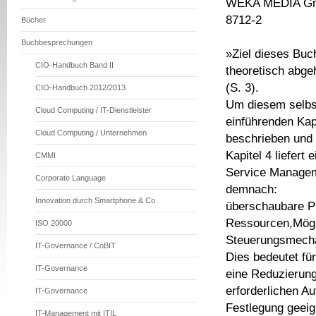
WEKA MEDIA GmbH
8712-2
Bücher
Buchbesprechungen
»Ziel dieses Buch
CIO-Handbuch Band II
theoretisch abge
(S. 3).
CIO-Handbuch 2012/2013
Um diesem selbst
Cloud Computing / IT-Dienstleister
einführenden Kapi
Cloud Computing / Unternehmen
beschrieben und 
Kapitel 4 liefert
CMMI
Service Manageme
Corporate Language
demnach:
Innovation durch Smartphone & Co
überschaubare Pr
Ressourcen,Mögli
ISO 20000
Steuerungsmech
IT-Governance / CoBIT
Dies bedeutet fü
IT-Governance
eine Reduzierung
erforderlichen A
IT-Governance
Festlegung geeig
IT-Management mit ITIL