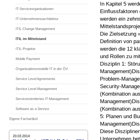
In Kapitel 5 wer
IT-Serviceorganisationen
Einflussfaktoren 
werden ein zehns
IT-Unternehmensarchitektur
Mittelstandsproj
ITIL Change Management
Die Zielsetzung 
ITIL im Mittelstand
Definition von pa
werden die 12 kl
ITIL-Projekte
und Rollen zu m
Mobile Payment
Disziplin 1: Stö
Organisationsmodelle IT in der ÖV
Management)Diszi
Problem-Managem
Service Level Agreements
Security-Managem
Service Level Management
(Kombination au
Serviceorientiertes IT-Management
Management)Disz
(Kombination au
Software as a Service
5: Planen und Bu
Eigene Fachartikel
Management)Diszi
Diese Disziplinen
20.03.2014:
Unternehmen betr